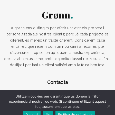
Grønn
A grønn ens distingim per oferir una atenció propera i
personalitzada als nostres clients; perquè cada projecte és
diferent, es mereix un tracte diferent. Considerem cada
encàrrec que rebem com un nou camí a recórrer, ple
d’aventures i reptes, on apliquem la nostra experiència,
creativitat i entusiasme, amb l’objectiu d’assolir el resultat final
desitjat i per tant un client satisfet amb la feina ben feta.
Contacta
avda. Generalitat 44-46, 08780, Pallejà (Barcelona)
Utilitzem cookies per garantir que us donem la millor
experiència al nostre lloc web. Si continueu utilitzant aquest
disseny@gronnstudio.com
lloc, assumirem que us plau.
D'acord
No
Política de privadesa