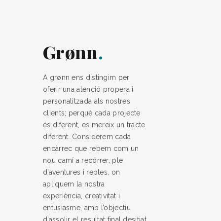
Grønn
A grønn ens distingim per
oferir una atenció propera i
personalitzada als nostres
clients; perquè cada projecte
és diferent, es mereix un tracte
diferent. Considerem cada
encàrrec que rebem com un
nou camí a recórrer, ple
d’aventures i reptes, on
apliquem la nostra
experiència, creativitat i
entusiasme, amb l’objectiu
d’assolir el resultat final desitjat