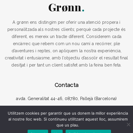
Grønn
A grønn ens distingim per oferir una atenció propera i
personalitzada als nostres clients; perquè cada projecte és
diferent, es mereix un tracte diferent. Considerem cada
encàrrec que rebem com un nou camí a recórrer, ple
d’aventures i reptes, on apliquem la nostra experiència,
creativitat i entusiasme, amb l’objectiu d’assolir el resultat final
desitjat i per tant un client satisfet amb la feina ben feta.
Contacta
avda. Generalitat 44-46, 08780, Pallejà (Barcelona)
disseny@gronnstudio.com
Utilitzem cookies per garantir que us donem la millor experiència
al nostre lloc web. Si continueu utilitzant aquest lloc, assumirem
que us plau.